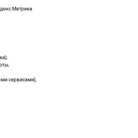
декс.Метрика.
а);
оты;
ыми сервисами);